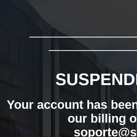
_______________
_____________
SUSPEND
Your account has bee
our billing 
soporte@s